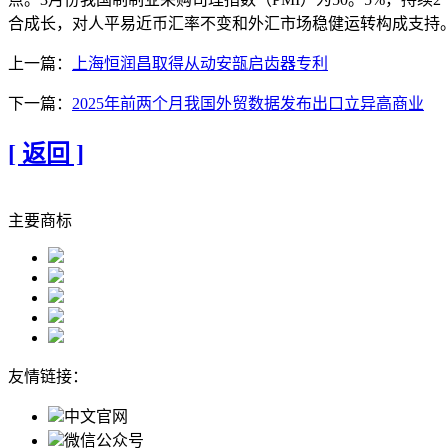
合成长，对人平易近币汇率不变和外汇市场稳健运转构成支持
上一篇：
上海恒润昌取得从动安瓿启齿器专利
下一篇：
2025年前两个月我国外贸数据发布出口立异高商业
[ 返回 ]
主要商标
友情链接：
中文官网
微信公众号