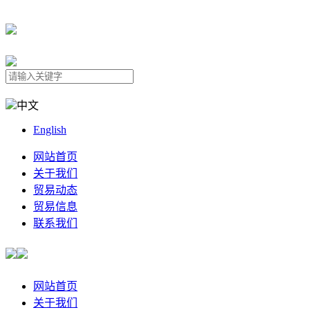
中文
English
网站首页
关于我们
贸易动态
贸易信息
联系我们
网站首页
关于我们