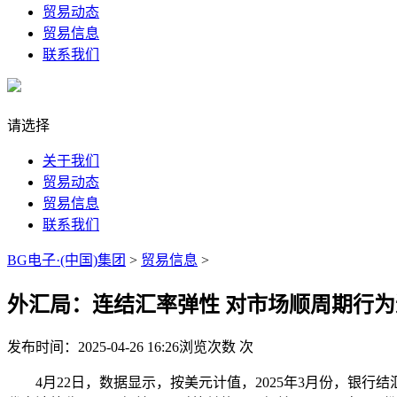
贸易动态
贸易信息
联系我们
请选择
关于我们
贸易动态
贸易信息
联系我们
BG电子·(中国)集团
>
贸易信息
>
外汇局：连结汇率弹性 对市场顺周期行
发布时间：2025-04-26 16:26
浏览次数
次
4月22日，数据显示，按美元计值，2025年3月份，银行结汇18