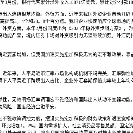
月份至3月份，银行代客累计涉外收入18871亿美元，累计对外付款18
入连结根基均衡。外贸方面，近年来我国外贸企业自动开辟多元
17年别离提高3。4个和23。8个百分点。我国企业快速响应全球
外资方面，本年2月份国度出台《2025年稳外资步履方案》，
设功能凸显，境内证券市场对外资吸引力无望继续加强。外汇局
定要素增加，但我国加速实施愈加积极无为的宏不雅政策，靠前
近年来，人平易近币汇率市场化构成机制不竭完美，汇率弹性加
业项下人平易近币跨境出入占比、企业外汇套期保值比率较上年
性，无效阐扬汇率调理宏不雅经济和国际出入从动不变器功能，
动风险，国度经济金融平安。
不雅政策调控力度，摆设实施愈加积极的财务政策和适度宽松的
环比增加1。2%。国内需求扩大，社会消费品零售总额、固定资产
持续2个月处于景气区间。将来我国将按照形势需要及时推出新的增