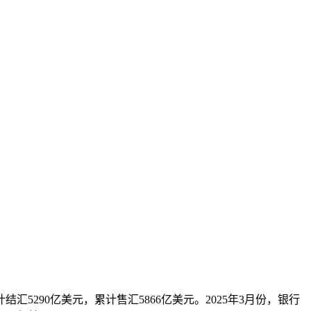
结汇5290亿美元，累计售汇5866亿美元。2025年3月份，银行