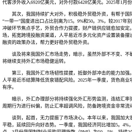
代客涉外收入6920亿美元，对外付款6428亿美元。2025年1
其次，我国持续扩大对外，积极稳外贸稳外资，有帮于国际出
“一带一”国度进出口占比别离为15。9%和50。3%，较20
冲破环节焦点手艺，外贸合作力提拔，财产链供应链愈加安定。
场，拓宽跨境投融资渠道，人平易近币多元化资产设置装备摆
融资的政策办法，帮力更好稳外贸稳外资。
谈及将来我国外汇市场走势，暗示，虽然外部不不变、不确
将继续支持外汇市场稳健运转。
第三，我国外汇市场韧性提拔，抵御外部冲击的能力加强。
人平易近币结算降低货泉错配风险。2025年一季度，货色商
有序。
暗示，外汇办理部分将持续强化外汇形势监测，连结汇率弹
周期行为进行纠偏，防止汇率超调风险，防备跨境资金非常流
谈到，起首，无力提振了市场决心。本年以来，我国加大宏
平稳，延续回升向好态势。一季度，我国经济同比增加5。4%，
点。3月份我国制制业采购司理指数（PMI）为50。5%，