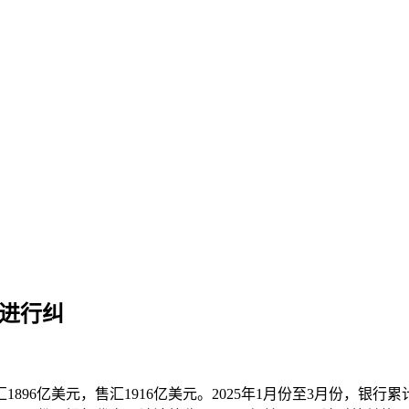
为进行纠
96亿美元，售汇1916亿美元。2025年1月份至3月份，银行累计