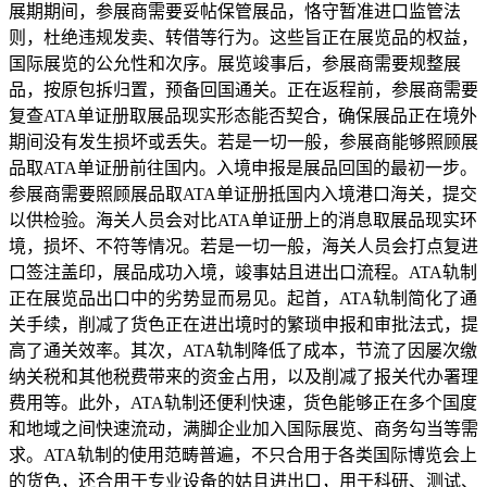
展期期间，参展商需要妥帖保管展品，恪守暂准进口监管法
则，杜绝违规发卖、转借等行为。这些旨正在展览品的权益，
国际展览的公允性和次序。展览竣事后，参展商需要规整展
品，按原包拆归置，预备回国通关。正在返程前，参展商需要
复查ATA单证册取展品现实形态能否契合，确保展品正在境外
期间没有发生损坏或丢失。若是一切一般，参展商能够照顾展
品取ATA单证册前往国内。入境申报是展品回国的最初一步。
参展商需要照顾展品取ATA单证册抵国内入境港口海关，提交
以供检验。海关人员会对比ATA单证册上的消息取展品现实环
境，损坏、不符等情况。若是一切一般，海关人员会打点复进
口签注盖印，展品成功入境，竣事姑且进出口流程。ATA轨制
正在展览品出口中的劣势显而易见。起首，ATA轨制简化了通
关手续，削减了货色正在进出境时的繁琐申报和审批法式，提
高了通关效率。其次，ATA轨制降低了成本，节流了因屡次缴
纳关税和其他税费带来的资金占用，以及削减了报关代办署理
费用等。此外，ATA轨制还便利快速，货色能够正在多个国度
和地域之间快速流动，满脚企业加入国际展览、商务勾当等需
求。ATA轨制的使用范畴普遍，不只合用于各类国际博览会上
的货色，还合用于专业设备的姑且进出口，用于科研、测试、