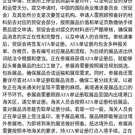
企业申请，还需附上停业执照副本复印件，以证明企业的身份
和运营天分。提交申请时，中国的国际商业推进委员会（贸促
会）及其处所分支是次要签证机构。申请人需照顾预备好的材
料前去对应的贸促会部分，按照展品价值和单证页数缴纳手续
费后提交申请。贸促会会对提交的材料进行严酷审核，确保展
品消息的实正在性和完整性，以及申请人的合规性。审核通事
后，贸促会将签发ATA单证册。ATA单证册内包含多种报关
单、存根页，各有编号对应展品和流程，为后续的展品进出供
词给法令根据和便当。正在参展商获得ATA单证册后，就能够
起头筹备展品的出口工做了。参展商需要按照展览规划挑选、
包拆展品，确保展品合适运输和展现需求。同时，参展商还需
要详尽查对ATA单证册取展品消息，确保二者分歧无误，以避
免正在海关通关时呈现不需要的麻烦。离境通关是展品出口的
环节环节。参展商需要照顾ATA单证册取展品至国内出境港口
海关区，递交单证册。海关人员会按照ATA单证册检验展品，
查对展品消息能否取单证册分歧。若是一切一般，海关人员会
正在单证册上签注盖印，准予展品离境。展品随即能够运往境
外参展地，为即将到来的展览做好预备。抵达境外后，参展商
需要按照本地海关的要求，持ATA单证册打点入境手续。正在