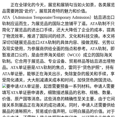
正在全球化的今天，展览和展销勾当如火如荼，各类展览
品需要跨国“赴约”，展现其奇特的魅力和价值。
ATA（Admission Temporaire/Temporary Admission）姑且进出口
轨制应运而生，为展览品的国际之旅铺平了道。ATA轨制不只
简化了展览品的进出口手续，还大大降低了企业的成本，提高
了物流效率，推进了国际间的经济、文化和科技交换。本文将
深切切磋展览品出口ATA轨制的具体内容、操做流程、劣势以
及现实使用，为参展商供给全面的指点和参考。ATA轨制，即
暂准进口公约，是由世界海关组织（WCO）成立的国际海关
轨制。它合用于展览品、专业设备、贸易样品等姑且进出境物
品。ATA单证册是ATA轨制的焦点，雷同于“货色护照”，持有
ATA单证册，能够正在海关出示，免除复杂的报关和手续，享
受简化通关，大大削减通关成本和时间，加快货色跨国流动。
要申请ATA单证册，起首需要预备一系列材料。申请人需要
填写ATA单证册申请表，细致描述展品的名称、规格、数量、
价值、原产国等消息。这些消息的精确性至关主要，由于它间
接关系到展品正在海关的成功通关。同时，申请人还需要供给
展品的清晰照片、贸易或价值声明，以明白展品的价值。对于