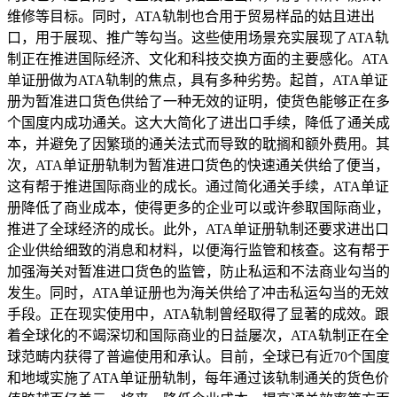
维修等目标。同时，ATA轨制也合用于贸易样品的姑且进出
口，用于展现、推广等勾当。这些使用场景充实展现了ATA轨
制正在推进国际经济、文化和科技交换方面的主要感化。ATA
单证册做为ATA轨制的焦点，具有多种劣势。起首，ATA单证
册为暂准进口货色供给了一种无效的证明，使货色能够正在多
个国度内成功通关。这大大简化了进出口手续，降低了通关成
本，并避免了因繁琐的通关法式而导致的耽搁和额外费用。其
次，ATA单证册轨制为暂准进口货色的快速通关供给了便当，
这有帮于推进国际商业的成长。通过简化通关手续，ATA单证
册降低了商业成本，使得更多的企业可以或许参取国际商业，
推进了全球经济的成长。此外，ATA单证册轨制还要求进出口
企业供给细致的消息和材料，以便海行监管和核查。这有帮于
加强海关对暂准进口货色的监管，防止私运和不法商业勾当的
发生。同时，ATA单证册也为海关供给了冲击私运勾当的无效
手段。正在现实使用中，ATA轨制曾经取得了显著的成效。跟
着全球化的不竭深切和国际商业的日益屡次，ATA轨制正在全
球范畴内获得了普遍使用和承认。目前，全球已有近70个国度
和地域实施了ATA单证册轨制，每年通过该轨制通关的货色价