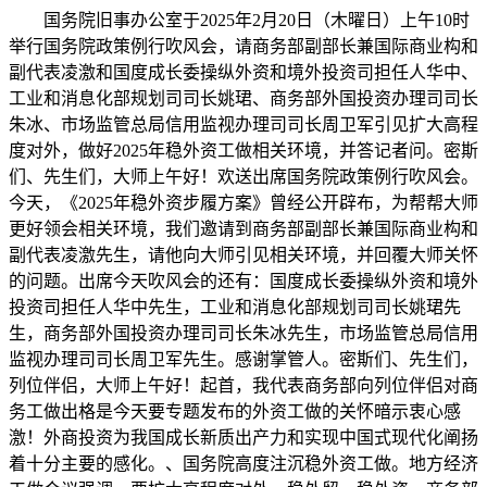
国务院旧事办公室于2025年2月20日（木曜日）上午10时举行国务院政策例行吹风会，请商务部副部长兼国际商业构和副代表凌激和国度成长委操纵外资和境外投资司担任人华中、工业和消息化部规划司司长姚珺、商务部外国投资办理司司长朱冰、市场监管总局信用监视办理司司长周卫军引见扩大高程度对外，做好2025年稳外资工做相关环境，并答记者问。密斯们、先生们，大师上午好！欢送出席国务院政策例行吹风会。今天，《2025年稳外资步履方案》曾经公开辟布，为帮帮大师更好领会相关环境，我们邀请到商务部副部长兼国际商业构和副代表凌激先生，请他向大师引见相关环境，并回覆大师关怀的问题。出席今天吹风会的还有：国度成长委操纵外资和境外投资司担任人华中先生，工业和消息化部规划司司长姚珺先生，商务部外国投资办理司司长朱冰先生，市场监管总局信用监视办理司司长周卫军先生。感谢掌管人。密斯们、先生们，列位伴侣，大师上午好！起首，我代表商务部向列位伴侣对商务工做出格是今天要专题发布的外资工做的关怀暗示衷心感激！外商投资为我国成长新质出产力和实现中国式现代化阐扬着十分主要的感化。、国务院高度注沉稳外资工做。地方经济工做会议强调，要扩大高程度对外，稳外贸、稳外资。商务部按照、国务院摆设，会同相关部分积极做为，抓好贯彻落实。为进一步做好2025年稳外资工做，商务部、国度成长委会同相关部分通过外资圆桌会议、外资企业办事专班、赞扬机制等各个渠道普遍收集外资企业反映的共性问题和，正在“外资24条”等现有政策的根本上，从有序扩大自从、提高投资促历程度、加强平台效能、加大办事保障力度等4个方面，进一步提出了20项政策行动，构成了《2025年稳外资步履方案》。2月10日，国务院常务会议审议通过了《步履方案》。今天《步履方案》已正在中国网正式发布。一是了进一步对外的积极信号。《步履方案》提出，扩大电信、医疗、教育等范畴的试点，鞭策国度办事业扩大分析试点工做的提速加力，进一步压减市场准入负面清单事项，正在自贸试验区持续扩大法则、规制、办理、尺度等轨制型，提拔国度级经济手艺开辟区外向型经济成长程度等一系列行动。二是加大政策支撑力度。《步履方案》提出，要指导更多优良外资持久投资我国上市公司，研究制定激励外资企业境内再投资政策行动，扩大激励外商投资财产范畴，打消外商投资性公司利用境内贷款，便当立异药加速上市，支撑外资企业参取生物成品分段出产试点等相关办法。三是积极开展外商投资推进工做。《步履方案》提出，要细心设想实施“投资中国”系列勾当，充实阐扬取相关国度的双边投资推进工做组机制感化，央地协同联动开展境外投资推进勾当，优化外商投资举办投资性公司的相关，优化外资并购法则和并采办卖法式，支撑外资企业参取新型工业化历程等行动。四是切实处理外资企业关心的问题。《步履方案》提出，将更多外资项目纳入严沉外资项目和沉点外资项目清单，尽快明白采购本国产物尺度，优化药品带量采购，继续稳妥扩大片面免签国度范畴，有针对性举办银企对接勾当，提拔外资企业商业便当化程度等行动。我想出格指出的一点是，《步履方案》明白要求，各项行动、各项政策办法将于2025岁尾前落地收效，这充实表白中国高程度对外、鼎力吸引外资的决心和决心。近期，按照国务院摆设，商务部还将正在全国范畴内开展“办事保障外企”工做，我们将阐扬各级外资专班感化，上门走访外资企业，现场领会企业，鞭策处理问题，若是现场有处理不了的问题，就请处所逐级协调，切实处理外资企业的合理。下一步，我们将会同各地域、各部分认实落实好《步履方案》、办事好外资企业，为企业投资中国、分享中国成长机缘创制优良前提。《步履方案》提出，外商投资为成长新质出产力和实现中国式现代化阐扬着主要感化，请引见一下当前加大引资稳资力度，对鞭策我国经济成长有哪些积极影响？感谢。我来回覆这个问题，感谢你的提问。家喻户晓，吸引和操纵外资一曲是我国对外根基国策的主要构成部门。截至2024岁尾，外商累计正在华投资设立的企业跨越123。9万家，现实利用外资20。6万亿元人平易近币。我国通过积极吸引和操纵外资引进了资金、先辈手艺和办理经验，鞭策了各地经济成长、税收添加，供给了大量的就业岗亭，提拔了居平易近糊口程度，丰硕了商品和办事供给。能够说，外资是中国的者、贡献者，也是获益者。当前，我国正正在努力于以高质量成长推进中国式现代化，因而吸引外资将继续阐扬主要感化。起首，吸引外资是我们建立新成长款式不成或缺的力量。正在华的外资企业贡献了近7%的就业，七分之一的税收、约三分之一的进出口、二分之一的机电产物和高新手艺产物的出口，既是国内大轮回的主要构成部门，也是联通国内国际双轮回的桥梁纽带。其次，吸引外资为扶植现代化财产系统供给了主要支持。截至目前，外商正在华投资已笼盖了20个行业门类、115个行业大类；正在制制业范畴，有31个大类和548个小类都有外商投资。我国做为独一具有结合国财产分类中全数工业门类的国度，外资阐扬了举脚轻沉的感化。并且，外资企业通过其供应链带动了本钱、手艺、原材料、产物、办事等跨境流动，使我国深度参取全球财产分工取合做，有帮于我们打制愈加、富有韧性的财产链和供应链。第三，吸引外资有帮于推进构成新质出产力。外资企业已成为我国科技立异系统的主要构成部门。按照国度统计局发布的数据显示，2013年到2023年，我国规模以上外资工业企业研发人员全时当量从每年62。9万人添加到83。8万人，增加了33。2%，研发投入从2015。1亿元添加到3757。6亿元，增加了86。4%，无效发现专利数从7。5万件添加到32。7万件，增加了336%。这些数据证明，此后我们将继续立异，通过积极吸引外资，充实操纵全球立异资本和立异成长我国新质出产力。总的来看，积极吸引外资，对内有帮于更好地以促促成长，对外是更好地以促合做促共赢。我们欢送更多的外国投资者来华投资兴业，参取中国式现代化历程。感谢。我有两个问题。请问，中国本年能否会加大吸引外资的力度，会出台哪些新政策？第二个问题是，美国总统特朗普的关税政策对中国操纵外资和对外投资会带来哪些影响？客岁中国现实利用外资同比下降27。1%，而对外间接投资同比增加10。5%。感谢。感谢。关于您提出的第一个问题，其实也是本次政策吹风会的从题，方才凌激副部长正在起头的自动发布中曾经做了简要引见。《2025年稳外资步履方案》一共提出了20项政策行动，下一步各部分还会鞭策出台配套的若干政策文件，构成“1+N”的稳外资政策“组合拳”，请大师持续关心。关于您问的第二个问题，我们正在商务部的例行旧事发布会等场所曾经多次回覆了相关问题。今天我想再次声明，美国加征关税的做法严沉违反世贸组织法则，不只无益于处理本身的问题，也对中美一般经贸合做形成，既晦气于包罗美资企业正在内的正在华外资企业成长，也会干扰跨国公司的投资决策。同时，我也想说，中国经济根本稳、劣势多、韧性强、潜力大，经济持久向好的趋向和支持前提不会改变。良多跨国公司都看好投资中国的持久成长前景，深耕中国的志愿很是强烈。我们将持续努力于构开国际一流的营商，让更多的外资企业更好分享成长机缘。感谢！客岁，国度成长委发布了2024年版《外商投资准入出格办理办法》，请问2025年正在扩大高程度对外、更鼎力度吸引外资方面将有哪些工做行动？感谢。好的，我来回覆这个问题，感谢记者的提问。对外是我国的根基国策，党的二十届三中全会提出，要以促，稳步扩大轨制型，深化外商投资推进体系体例机制。2025年，国度成长委将紧紧环绕落实党的二十届三中全会，切实采纳无力行动，鞭策扶植更高程度型经济新体系体例，继续支撑外资企业投资中国、深耕中国。具体来讲，国度成长委将次要开展以下4个方面的工做：起首，系统谋划稳步扩大轨制型。我们将会同相关部分正在产权、财产补助、尺度、劳动、采购、电子商务、金融等7个范畴自动对接国际高尺度经贸法则，实现法则、规制、办理、尺度的相通相容；正在商品市场、办事市场、本钱市场、劳务市场等4个市场有序鞭策扩大自从，扩大对最不发财国度的单边。此外，我们还将鞭策深化外商投资推进体系体例机制，全方位系统化改良外商投资办理和推进工做。其次，制定出台稳外资的具体支撑政策办法。我们问题导向，拟会同相关方面修订扩大《激励外商投资财产目次》，研究制定激励外资企业境内再投资政策等，这些沉点工做也都写入了今天发布的《步履方案》里面。第三，鞭策开辟区更好阐扬引资平台感化。开辟区一曲是扩大对外的前沿阵地、投资推进的主要平台。我们将连系正正在开展的《中国开辟区审核通知布告目次（2018年版）》的修订工做，以制制业和出产性办事业为从，完美开辟区地盘办理，以亩均效益、集堆积约、增量增速、减污降碳等为导向指导开辟区高质量成长，更好阐扬开辟区正在吸引外资、通顺国内国际双轮回等方面的主要感化。最初，加强外商投资办事保障。我们正会同相关部分组织编写《外商投资中国百问百答》，但愿能帮帮境外投资者更好领会中国外商投资，更好办事外资企业投资落地、出产运营和外籍人员正在中国的工做糊口。做好标记性严沉外资项目标落地办事，目前前八批66个标记性严沉外资项目已完成投资约940亿美元，此中33个项目实现了全面或部门投产，取得了优良的社会效益和经济效益。本年，我们还将继续强化项目要素保障，鞭策前八批项目加速落地，并当令发布第九批项目。持续开展办事外资企业专项步履，“一对一”走访外资企业，及时领会并协调处理企业碰到的坚苦和问题。感谢。我们领会到，工信部正正在鞭策正在等4地开展增值电信营业扩大对外试点。请问该政策对吸引外商投资、推进经济增加等有哪些利好感化，目前进展若何，后续将若何进一步鞭策？感谢。这个问题我来回覆，感谢记者的提问。电信业扩大对外是全面深化、推进轨制型的主要行动，对推进行业高质量成长、融入全球分工取合做、办事建立新成长款式等具有积极意义。近年来，工业和消息化部深切贯彻落实、国务院决策摆设，以高程度推进电信业高质量成长。截至2024岁尾，已有2343家外资企业获准正在华运营电信营业，为电信用户带来了更多选择和差同化办事。2024年，为落实地方经济工做会议，按照《工做演讲》关于放宽电信等办事业市场准入的要求，工业和消息化部会同相关部分制定了《关于开展增值电信营业扩大对外试点工做的布告》，明白正在、上海、海南、深圳等4地试点打消互联网数据核心（IDC）等多项营业的外资股比，该政策遭到了普遍关心和积极评价。目前，4地曾经别离多次召开外资企业座谈会，积极开展政策解读，加强取外资企业沟通对接，目前已无数十家外资企业正正在积极申请参取。下一步，工业和消息化部将继续深切贯彻落实党的二十届三中全会，加速推进试点工做，加强政策解读，优化办事办理，支撑外资企业参取试点，摸索更多新业态，激发市场活力。做好经验堆集和宣传推广，组织开展试点环境总结评估，梳理先辈模式、典型案例等，鞭策示范效应。同时，按照试点环境不竭完美政策，自动对接国际高尺度经贸法则，持续提拔电信范畴对外程度，帮力建立更高程度型经济新体系体例。我们关心到商务部今天发布的数据，1月份我国现实利用外资降幅大幅收窄，可否细致引见一下当前吸引和操纵外资的形势？感谢。这个问题我来回覆，感谢你的提问。本年1月份我们发布的我国现实操纵外资是975。9亿元人平易近币，同比下降了13。4%。这个降幅比客岁全年有所收窄，可是仍然是呈下降的态势，这个缘由我想谈谈我们的见地。一是当前全球的跨境投资，也就是全球的FDI仍然是比力低迷的。因为全球经济苏醒迟缓，至今尚未达到新冠疫情前的程度，出格是发财经济体的经济增加动力不脚，全球跨境间接投资尚未走出低谷。本年1月份结合国贸发会议发布的《全球投资趋向监测演讲》显示，流入成长中国度的FDI曾经持续两年呈现了下降。这是一个全球的总体环境。二是我们面对的外部仍然严峻复杂。地缘冲突加剧，单边从义、从义较着上升，这一环境对我们吸引外资发生的影响不成低估。三是遭到国内相关财产成长变化等诸多要素影响，一部门跨国公司自动调整投资结构，例如：我国汽车制制业、机械制制业、服拆业等行业的引资规模呈现了分歧程度地下降。同时，我国经济根本稳、劣势多、韧性强、潜能大、持久向好的支持前提和根基趋向没有改变。我国超大规模市场、完整高效的财产链供应链系统、持续优化的立异，这些都为跨国公司投资中国供给了优良的成长前提和土壤，稳外资仍然具备的根本。我们把2025年吸引外资的数据给大师打开来看，除了有所下降以外，还有一些亮点。一是现实操纵外资环比增加，也就是说，本年1月份当月的现实利用外资金额比客岁12月份增加了27。5%，环比上升。二是引资财产布局持续优化，制制业和高手艺制制业现实利用外资占比力2024岁尾别离提高了2。6和0。8个百分点。医药制制业和科技办事业现实利用外资别离增加68。4%和23。9%，这是布局上的变化。三是引资的来历地愈加多元化。英国、韩国、荷兰、日本对华投资都呈现了两位数的增加，共建“一带一”国度对华投资增加较快。近期，我们留意到，中国美国商会发布的《2025年中国商务查询拜访演讲》显示，近70%的消费行业受访企业估计2025年将添加正在华投资。中国英国商会发布的贸易决心查询拜访演讲显示，76%的受访企业暗示将维持当前的投资程度或添加投资；中国商会的演讲显示，92%的受访企业打算继续正在华开展运营，跨越一半的企业打算正在将来两年添加投资。我想这些数据都表现了跨国公司持续投资中国、深耕中国的志愿和决心。同时，从国度统计局发布的数据来看，2024年全国规上工业企业利润率是5。4%，规上外资工业企业利润率是6。6%，外资企业超出跨越1。2个百分点。跟着党的二十届三中全会的行动和地方经济工做会议各项摆设，以及本年稳外资步履方案等政策持续落地，我们相信投资中国将来可期，前景看好。我有两个问题，第一个问题是本年负面清单和客岁的变化会有多大？给外资添加了什么样的投资机遇？第二个问题，最新中美商会调研显示，记实以来最多会员正正在考虑或是正正在转移一部门中国产能到其他国度。同时，PVH和Illumina上了中国不靠得住实体清单。中国将出哪些政策更好地吸引外资，以及添加外资对中国不靠得住清单的领会和预测性？感谢。感谢记者的提问，我简要回应一下您的第一个问题。跟您所说的一样，2024年9月，国度成长委会同商务部发布了《外商投资准入出格办理办法》，也就是外资准入负面清单2024年版，办法由31条缩减至29条，删除了“出书物印刷须由中方控股”以及“投资中药饮片的蒸、炒、炙、煅等手艺的使用及中成药保密处方产物的出产”两个条目，也就是全面打消了制制业范畴外资准入的办法。负面清单发布当前，国度成长委也会同商务部等部分以及各地域抓好现行负面清单的落实，深切实施准入前国平易近待遇加负面清单办理轨制，对负面清单之外的范畴按照表里资分歧准绳办理，赐与外商投资企业国平易近待遇，确保新办法及时落地。至于新的外资准入负面清单，包罗自贸区还有海南自贸港负面清单的修订环境，我们会当令按照工做需要，跟商务部等相关部分一路研究再决定。感谢。对于您提的第一个问题，我弥补几句。这个负面清单，您也晓得，除了有外商投资准入负面清单，还有《市场准入负面清单》。按照《步履方案》摆设，本年相关部分还会推出新版的《市场准入负面清单》，进一步压减相关的清单事项。这个清单是面向各类市场从体的，外资企业能够划一享遭到更多范畴的投资便当办法。第二个问题，关于外资企业产能转移环境。按照我们领会到的一些环境，确实有一部门跨国公司正正在调整正在华投资规模和营业，次要有几品种型：一是劳动稠密型企业有一些梯度转移。跟着国内劳动力包罗地盘成本的上升，一些成本型企业、劳动稠密型企业按照成长计谋和国表里比力劣势，正在全球范畴内调整结构、转移产能。二是投资转型升级。不少外资企业了国内财产升级趋向，积极调整正在华投资结构。比若有的企业封闭了一些产线，像手机、家电、电脑产线，但同时又添加了新型显示、新能源电池等一些高手艺产物的出产线，并扩大正在华研发核心的投资，所以这是财产的升级换代。三是分离投资。我们领会到，起头将一些新增的投资分离到其他国度。总体来看，外资是有进有出、有增有减的。您提到中国美国商会的数据，方才凌激副部长也讲到，有些企业正在削减，有些企业正在添加。总的来看，外资企业对我们反映的环境是，中国市场的庞大商机和科创活力一直是跨国公司的优先选项。当前，中国经济持久向好的支持前提和根基趋向没有改变，跟着新出台的外资政策落地收效，中国市场对外资的“磁吸力”还会更强。我有两个问题，第一个，中国若何激励外国投资？同时针对一些大牌外国企业进行回手，特别是像谷歌和苹果如许的美国企业。第二个问题，不少跨国企业起头转移财产链和正在中国的手艺和营业，中国该若何应对？感谢。感谢您的提问。第一个问题，方才提到的跨国企业查询拜访环境，我想沉申的是，中国欢送外国企业正在华投资运营，也将依法保障他们的权益，中方按照我国的法令对违法违规的企业和小我进行查询拜访和惩罚，诚法的外国实体是不需要担忧的。中国也自始自终地欢送世界的企业来华投资兴业，而且努力于为守规的外资企业正在华运营供给不变、公安然平静可预期的营商。第二个问题，关于跨国公司转移的环境，我方才也做了一个回覆，我再弥补一下。中国是全球第二大的消费市场，并且市场规模还正在稳步扩大，消费也正在持续升级，产物和办事更新迭代的速度都很快，包罗外资企业正在内的各类运营从体按照中国市场环境、本身运营成长计谋和的比力劣势调整投资结构，常遍及的，也属于市场经济的一般现象。总体来看，中国市场对外资连结了比力强的吸引力。按照我们的统计，截至2023岁尾，中国的存量外资企业数量是46。5万家，比疫情前的2019年添加了4。6万家。2024年我国又新设了外资企业5。9万家，同比增加了9。9%。能够看到，跨国公司虽然有进有出，但正在华投资的外国企业总体数量还正在添加。方才凌副部长也讲了，不少外国商会发布的演讲也了这一点。这些演讲遍及显示，正在华的大都外资企业是实现盈利的，而且持久看好我们的成长。所以我们认为，现正在的这种形态下，我们的营商也正在持续改善，我们也自始自终欢送投资者继续加大正在华投资力度，带来更多的、有合作力的新产物、新办事，积极参取我们新成长款式的建立，共享中国成长的机缘。我有两个问题，第一个是此前欧商会的查询拜访演讲显示，一些跨国公司认为中国一些法令律例让他们不得不将本人正在中国的运营和其他地域的朋分开，包罗数据处置、研发还有IT系统等，相关成本的添加对他们正在中国的合作力会形成影响，请问相关部分能否会正在这方面放松相关？第二个是《步履方案》也提到，确保外资企业正在采购方面参取公允合作，想问具体有哪些办法？感谢。感谢你的提问，这个问题我来回覆。第一个问题，就是你提到的一些外资企业，这些环境我都留意到了，也很认实读了中国欧盟商会发布的演讲，此中提到了关于数据处置的问题。按照商务部收集的外资企业坚苦，我理解此中很主要的一个就是关于外资企业数据跨境流动的问题。中国关于收集平安和数据平安办理的轨制设想是公开通明的。我们按照国际通行的做法，并基于中国的现实环境，连续制定了《收集平安法》《数据平安法》《数据出境平安评估法子》。客岁3月份，国度网信办发布了《推进和规范数据跨境流动》，对数据出境相关进行了优化和调整。正在《》实施过程中，商务部会同相关部分成立了外资数据跨境流动便当化机制，我们还组织了一个专题的外资圆桌会议，解答大师对数据跨境流动方面的关心。同时，机制进一步提拔数据跨境的办理效率，指点和帮帮外资企业依法依规、高质量高效实现数据跨境流动，目前提出申请的外资企业绝大大都数据跨境流动的申请都获得了核准。第二个问题，你提到关于外资企业平等参取采购的问题，这个问题是外资企业遍及关怀的问题，中国一曲高度注沉，我们持续优化营商的一个主要内容就是要保障外资企业的国平易近待遇。通过外资企业的圆桌会议等多个渠道，我们环绕外资企业参取中国采购的问题进行了交换，客岁5月，我们正在商务部还召开了外资企业参取采购的专题圆桌会，进行了充实交换，听取了外资企业的看法，我们都予以一一回应。同时，相关部分也采纳了很多积极行动，包罗清理采购范畴妨碍公允合作的和做法，完美采购的质疑赞扬和行政裁决机制，依法受理并公允处置企业赞扬，包罗外资企业的赞扬；目前，还正在积极推进采购法的修订，研究制定采购范畴“中国境内出产”的具体尺度。正在《2025年稳外资步履方案》中，我们提出了“成立采购本国产物尺度系统”，就是要明白相关尺度，切实保障内资和外资企业正在华出产的产物平等参取采购。下一步，我们将积极鞭策这些配套细则尽早落地收效。我们关心到，此次《步履方案》中提出要修订扩大《激励外商投资财产目次》，以及要研究制定激励外资企业境内再投资政策。请问发改委对这两项政策的考虑是什么？感谢。我来回覆这个问题，感谢记者的提问。外资是参取中国式现代化扶植、鞭策中国经济取世界经济配合繁荣成长的主要力量。客岁以来，国度成长委持续开展办事外资企业专项步履，正在调研中我们领会到，外资企业对再投资和《激励外商投资财产目次》都很是关心，也给我们提了良多比力好的。此次《步履方案》里面也明白提出了要鞭策出台这两项支撑办法，并且适才凌激副部长也特地引见了此次《步履方案》的办法准绳上都是要求正在2025年内必需落实的，这就是对外资企业的一个积极回应，也再次表了然中国欢送跨国公司持久投资、持续耕作中国市场的积极立场。关于修订扩大《激励外商投资财产目次》。客岁岁尾，国度成长委会同商务部曾经公开辟布了收罗看法稿，收罗看法稿条目约1700条，比2022年版大要添加了200多条。正在收罗看法的过程中，我们也收到了社会提出的140多条贵重，内容涉及设备制制、环节元器件出产、科技办事、出产性办事等多个范畴。目前，我们正正在按照各方面的反馈看法进行点窜完美，将尽快按法式出台2025年版激励目次。新目次将沉点添加先辈制制业、现代办事业、高新手艺、节能环保等范畴条目，同时也激励外资更多投向部地域和东北地域。关于研究出台激励外资企业境内再投资的政策。正在前期调研的根本上，国度成长委已会同相关部分启动了这项政策的制定工做。我们的初步考虑是：正在提拔外资企业境内再投资便当度方面，拟从简化相关事项打点法式、完美金融办事、优化项目存案办理等环节，进一步通顺企业再投资渠道；正在加强外资企业境内再投资办事保障方面，我们拟从优化各类出产要素设置装备摆设、强化严沉外资项目工做专班支持、加强项目全流程办事等角度，统筹对合适前提的再投资项目予以支撑。下一步，我们将会同商务部、市场监管总局以及外汇局等，去上海同相关企业就这两项政策进行交换和沟通，我们也但愿通过这种实地调研和座谈会等多种形式，听取各方面，可以或许鞭策相关政策办法尽快出台。我们将和相关部分一道，配合为外资企业正在华投资运营做好办事保障，为跨国公司供给更大投资机缘和投资空间。同时，我们也诚挚地欢送更多的外资企业可以或许持久扎根中国市场，继续正在华增资扩产、成长强大，充实享受外商投资推进政策盈利，实现互利共赢。制制业是外商投资的主要范畴。当前，制制业范畴外资准入已全面打消，下一步正在推进新型工业化过程中，还将采纳哪些办法来推进外资企业更好成长？感谢。感谢你的提问。2024年，我们实现了制制业范畴外资准入全面“清零”，该当说，这也是我们推进高程度对外取得的主要标记性。2024年，制制业现实利用外资跨越了2200亿元人平易近币，高手艺制制业现实利用外资占比达到11。7%。其西医疗器械设备及仪器仪表制制业、计较机及办公设备制制业增速凸起，现实利用外资别离增加了98。7%和21。9%。阿斯利康小药新工场项目、新加坡金鹰集团的莱赛尔纤维项目、赛诺菲胰岛素出产项目等一批外资项目签约落地。外资企业是推进新型工业化的主要力量。下一步，工业和消息化部将认线年稳外资步履方案》等各项行动，为外资企业供给优良办事，推进外资企业正在华更好成长。一是深化财产科技立异合做。积极支撑企业家、投资人来华立异创业，支撑外资企业正在华设立研发核心，取国内企业结合开展手艺研发和财产化使用。二是共享数字化、绿色化成长机缘。支撑外资企业积极参取中国制制业数字化、绿色化成长历程，参取中国绿色制制系统扶植，正在华扶植高程度智能工场，加速先辈手艺、产