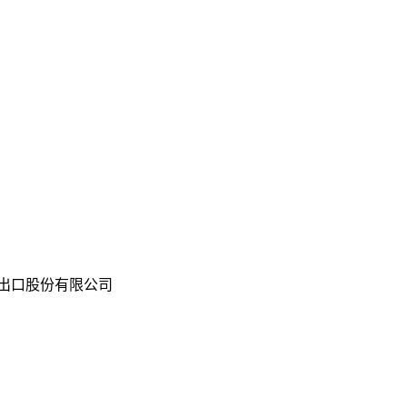
技术进出口股份有限公司