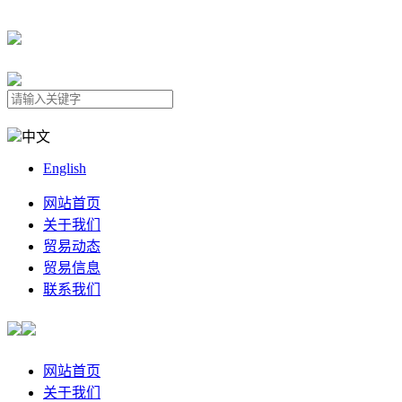
中文
English
网站首页
关于我们
贸易动态
贸易信息
联系我们
网站首页
关于我们