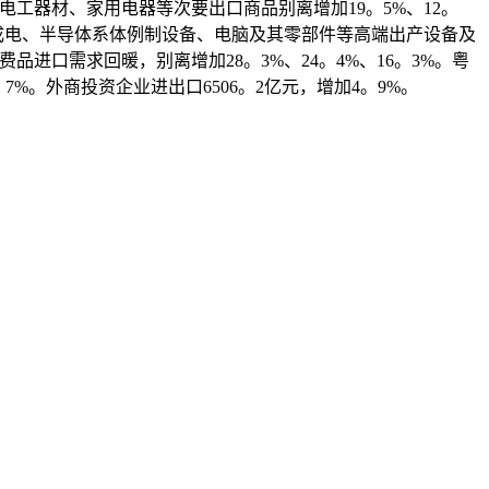
电工器材、家用电器等次要出口商品别离增加19。5%、12。
。集成电、半导体系体例制设备、电脑及其零部件等高端出产设备及
品进口需求回暖，别离增加28。3%、24。4%、16。3%。粤
%。外商投资企业进出口6506。2亿元，增加4。9%。