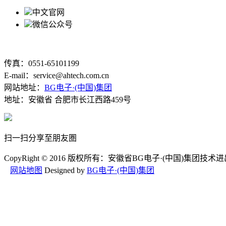
中文官网
微信公众号
传真：0551-65101199
E-mail：service@ahtech.com.cn
网站地址：
BG电子·(中国)集团
地址：安徽省 合肥市长江西路459号
扫一扫分享至朋友圏
CopyRight © 2016 版权所有：安徽省BG电子·(中国)集团
网站地图
Designed by
BG电子·(中国)集团