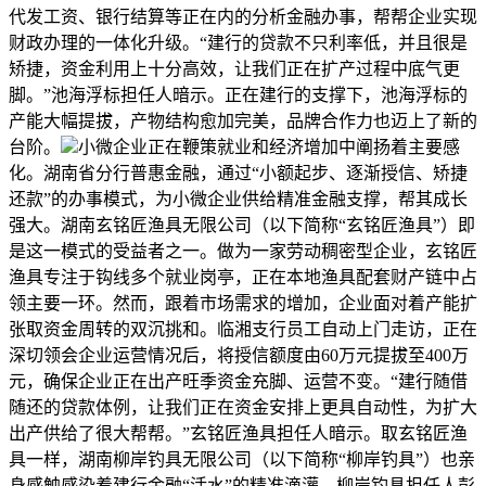
代发工资、银行结算等正在内的分析金融办事，帮帮企业实现
财政办理的一体化升级。“建行的贷款不只利率低，并且很是
矫捷，资金利用上十分高效，让我们正在扩产过程中底气更
脚。”池海浮标担任人暗示。正在建行的支撑下，池海浮标的
产能大幅提拔，产物结构愈加完美，品牌合作力也迈上了新的
台阶。
小微企业正在鞭策就业和经济增加中阐扬着主要感
化。湖南省分行普惠金融，通过“小额起步、逐渐授信、矫捷
还款”的办事模式，为小微企业供给精准金融支撑，帮其成长
强大。湖南玄铭匠渔具无限公司（以下简称“玄铭匠渔具”）即
是这一模式的受益者之一。做为一家劳动稠密型企业，玄铭匠
渔具专注于钩线多个就业岗亭，正在本地渔具配套财产链中占
领主要一环。然而，跟着市场需求的增加，企业面对着产能扩
张取资金周转的双沉挑和。临湘支行员工自动上门走访，正在
深切领会企业运营情况后，将授信额度由60万元提拔至400万
元，确保企业正在出产旺季资金充脚、运营不变。“建行随借
随还的贷款体例，让我们正在资金安排上更具自动性，为扩大
出产供给了很大帮帮。”玄铭匠渔具担任人暗示。取玄铭匠渔
具一样，湖南柳岸钓具无限公司（以下简称“柳岸钓具”）也亲
身感触感染着建行金融“活水”的精准滴灌。柳岸钓具担任人彭