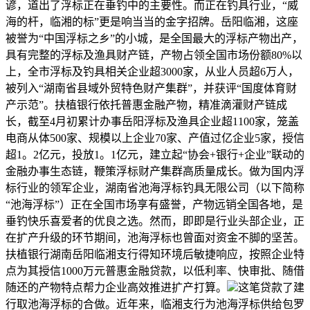
谚，道出了浮标正在垂钓中的主要性。而正在钓具行业，“威
海的杆，临湘的标”更是响当当的金字招牌。岳阳临湘，这座
被誉为“中国浮标之乡”的小城，是全国最大的浮标产物出产，
具有完整的浮标及渔具财产链，产物占领全国市场份额80%以
上，全市浮标及钓具相关企业超3000家，从业人员超6万人，
被列入“湖南省县域外贸特色财产集群”，并获评“国度体育财
产示范”。扶植银行依托普惠金融产物，精准滴灌财产链成
长，截至4月初累计办事岳阳浮标及渔具企业超1100家，笼盖
电商从体500家、规模以上企业70家、产值过亿企业5家，授信
超1。2亿元，投放1。1亿元，建立起“协会+银行+企业”联动的
金融办事生态链，鞭策浮标财产集群高质量成长。做为国内浮
标行业的领军企业，湖南省池海浮标钓具无限公司（以下简称
“池海浮标”）正在全国市场享有盛誉，产物远销全国各地，是
垂钓快乐喜爱者的优良之选。然而，即即是行业头部企业，正
在扩产升级的环节期间，池海浮标也曾面对资金不脚的坚苦。
扶植银行湖南岳阳临湘支行得知环境后敏捷响应，按照企业特
点为其授信1000万元普惠金融贷款，以低利率、快审批、随借
随还的产物特点帮力企业高效推进扩产打算。
这笔贷款了建
行取池海浮标的合做。近年来，临湘支行为池海浮标供给包罗