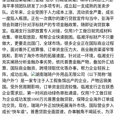
海平率领团队研发了20多项专利，成立起一支成熟的发卖步
队。近年来，企业受困于人力成本上涨、流动资金严重，成长
一度陷入瓶颈。正在一次偶尔的建行贷款宣传勾当中，彭海平
领会到建行针对浮标财产的专项金融政策，随即征询贷款事
宜。临湘支行当即放置专人对接，仅用3个工做日就完成材料
收集、审批取放款，帮帮企业快速脱困。临湘浮标财产不只要
做大，更要走出国门，全球市场。很多企业正在国际商业过程
中，面对着外汇结算慢、订单资金压力大、商业融资渠道窄等
挑和，影响了海外市场的拓展速度。针对这一环境，临湘支行
充实阐扬分析金融办事劣势，依托普惠金融产物，叠加外汇结
算、国际商业融资、跨境领取优化等办事，帮力企业轻拆上
阵，成功出海。
湖南瑞琦户外用品无限公司（以下简称“瑞
琦户外”）是一家专注于人工假鱼饵出产的企业，产物远销美
国。受外贸周期影响，订单资金回流较慢。临湘支行正在获悉
企业需求后，第一时间启动绿色审批通道，仅用7个工做日就
为企业成功发放1000万元普惠金融贷款，保障企业海外订单成
功交货。现在，瑞琦户外正加快拓展海外市场，国际营业步入
成长“快车道”。普惠贷款全面提速，办事触角不竭延长，为浮